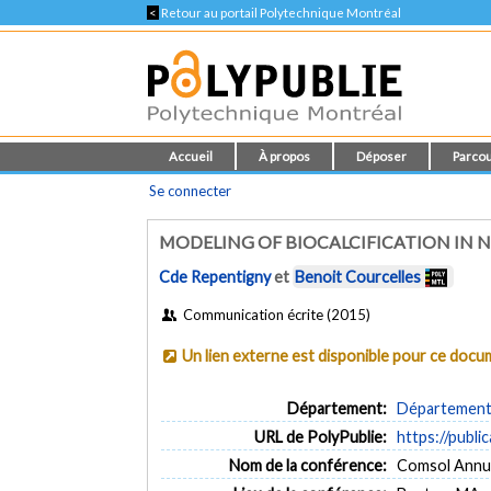
<
Retour au portail Polytechnique Montréal
Accueil
À propos
Déposer
Parcou
Se connecter
MODELING OF BIOCALCIFICATION IN
Cde Repentigny
et
Benoit Courcelles
Communication écrite (2015)
Un lien externe est disponible pour ce doc
Département:
Département d
URL de PolyPublie:
https://publi
Nom de la conférence:
Comsol Annu