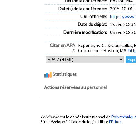
Lieu de la conférence:
Boston, MA
Date(s) de la conférence:
2015-10-01 -
URL officielle:
https://www.
Date du dépôt:
18 avr. 2023 
Dernière modification:
08 avr. 2025 
Citer en APA
Repentigny, C., & Courcelles, 
7:
Conference, Boston, MA.
htt
Statistiques
Actions réservées au personnel
PolyPublie
est le dépôt institutionnel de
Polytechniqu
Site développé à l'aide du logiciel libre
EPrints
.