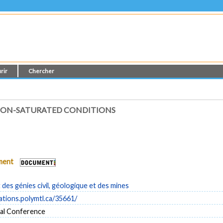
rir
Chercher
 NON-SATURATED CONDITIONS
ument
es génies civil, géologique et des mines
cations.polymtl.ca/35661/
al Conference