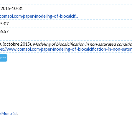
 2015-10-31
comsol.com/paper/modeling-of-biocalcif...
15:07
06:57
B. (octobre 2015).
Modeling of biocalcification in non-saturated conditi
ps://www.comsol.com/paper/modeling-of-biocalcification-in-non-satu
e Montréal
.