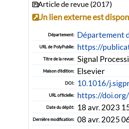
Article de revue (2017)
Un lien externe est dispo
Département d
Département:
https://public
URL de PolyPublie:
Signal Processi
Titre de la revue:
Elsevier
Maison d'édition:
10.1016/j.sigp
DOI:
https://doi.or
URL officielle:
18 avr. 2023 1
Date du dépôt:
08 avr. 2025 0
Dernière modification: