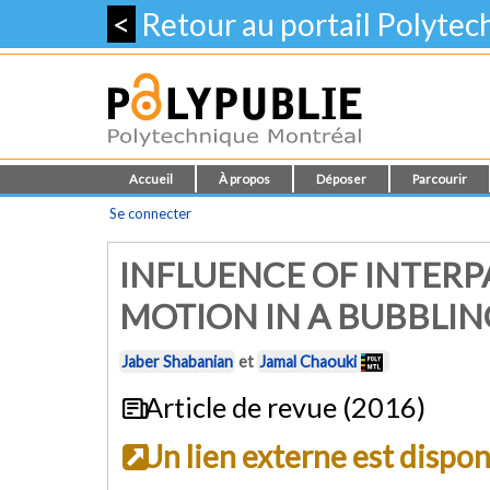
<
Retour au portail Polyte
Accueil
À propos
Déposer
Parcourir
Se connecter
INFLUENCE OF INTERP
MOTION IN A BUBBLIN
Jaber Shabanian
et
Jamal Chaouki
Article de revue (2016)
Un lien externe est dispo