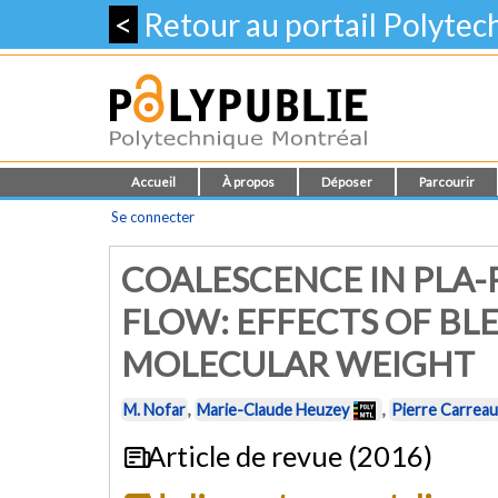
<
Retour au portail Polyte
Accueil
À propos
Déposer
Parcourir
Se connecter
COALESCENCE IN PLA-
FLOW: EFFECTS OF BL
MOLECULAR WEIGHT
M. Nofar
,
Marie-Claude Heuzey
,
Pierre Carreau
Article de revue (2016)