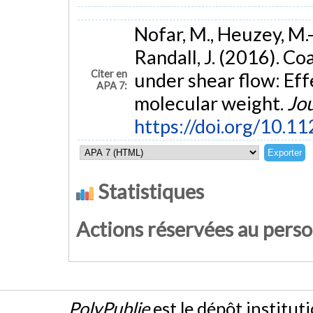
Nofar, M., Heuzey, M.-C
Randall, J. (2016). C
Citer en
under shear flow: Eff
APA 7:
molecular weight.
Jou
https://doi.org/10.
Statistiques
Actions réservées au pers
PolyPublie
est le dépôt institut