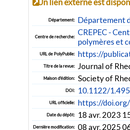
Un lien externe est dispo
Département d
Département:
CREPEC - Centr
Centre de recherche:
polymères et 
https://public
URL de PolyPublie:
Journal of Rheo
Titre de la revue:
Society of Rhe
Maison d'édition:
10.1122/1.49
DOI:
https://doi.or
URL officielle:
18 avr. 2023 1
Date du dépôt:
08 avr. 2025 0
Dernière modification: