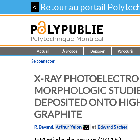
<
Retour au portail Polyte
Accueil
À propos
Déposer
Parcourir
Se connecter
X-RAY PHOTOELECTRO
MORPHOLOGIC STUDIE
DEPOSITED ONTO HIGH
GRAPHITE
R. Bavand
,
Arthur Yelon
et
Edward Sacher
Article de revue (2015)