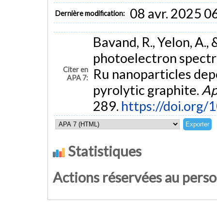
08 avr. 2025 0
Dernière modification:
Bavand, R., Yelon, A., 
photoelectron spectr
Citer en
Ru nanoparticles dep
APA 7:
pyrolytic graphite.
Ap
289.
https://doi.org/
Statistiques
Actions réservées au pers