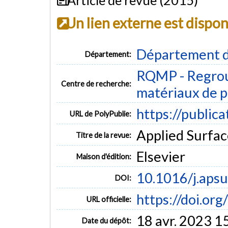
Un lien externe est dispo
Département d
Département:
RQMP - Regrou
Centre de recherche:
matériaux de p
https://public
URL de PolyPublie:
Applied Surface
Titre de la revue:
Elsevier
Maison d'édition:
10.1016/j.aps
DOI:
https://doi.or
URL officielle:
18 avr. 2023 1
Date du dépôt: