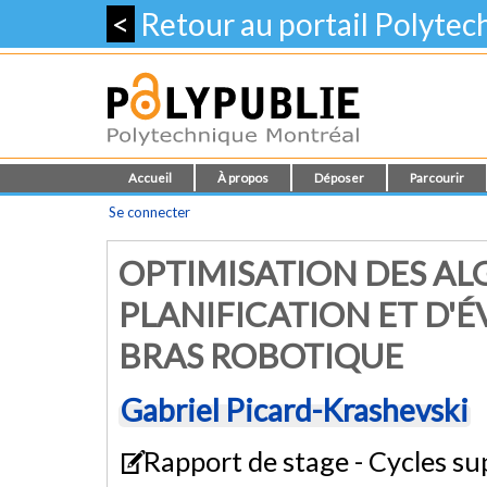
<
Retour au portail Polyte
Accueil
À propos
Déposer
Parcourir
Se connecter
OPTIMISATION DES A
PLANIFICATION ET D'
BRAS ROBOTIQUE
Gabriel Picard-Krashevski
Rapport de stage - Cycles su