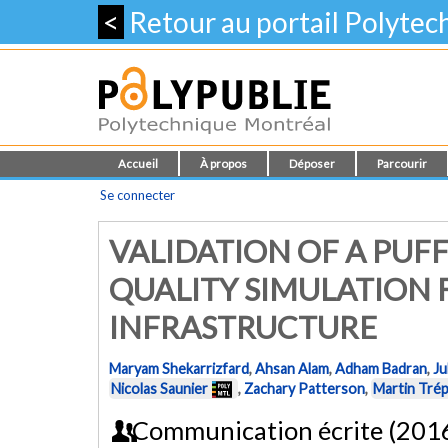
<
Retour au portail Polyte
Accueil
À propos
Déposer
Parcourir
Se connecter
VALIDATION OF A PUFF
QUALITY SIMULATION
INFRASTRUCTURE
Maryam Shekarrizfard
,
Ahsan Alam
,
Adham Badran
,
Ju
Nicolas Saunier
,
Zachary Patterson
,
Martin Trép
Communication écrite (201