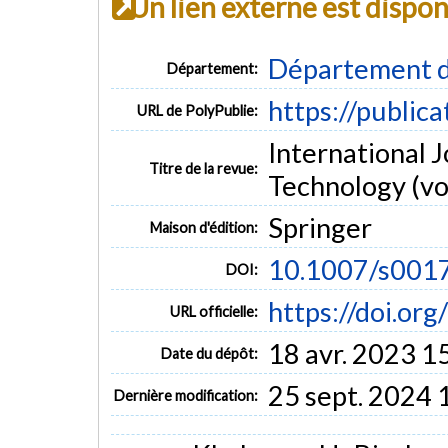
Un lien externe est dispo
Département d
Département:
https://public
URL de PolyPublie:
International 
Titre de la revue:
Technology (vol
Springer
Maison d'édition:
10.1007/s001
DOI:
https://doi.o
URL officielle:
18 avr. 2023 1
Date du dépôt:
25 sept. 2024 
Dernière modification: