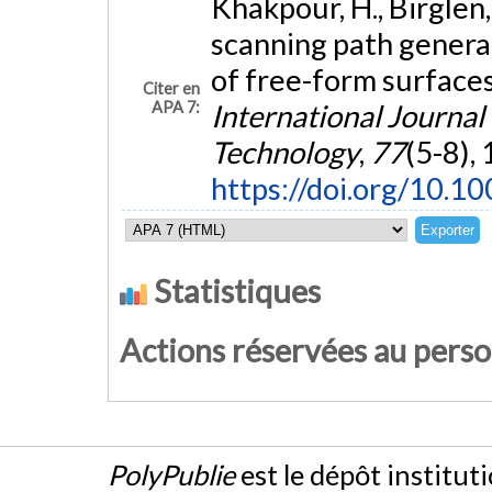
Khakpour, H., Birglen,
scanning path generat
of free-form surface
Citer en
APA 7:
International Journa
Technology
,
77
(5-8),
https://doi.org/10.
Statistiques
Actions réservées au pers
PolyPublie
est le dépôt institut