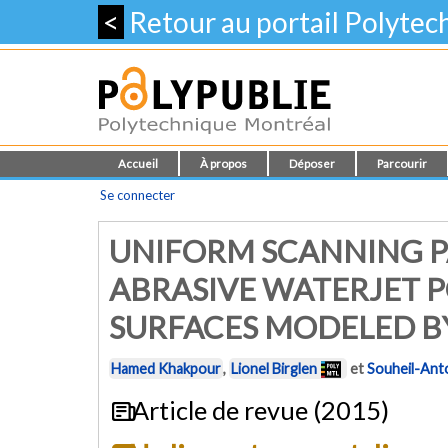
<
Retour au portail Polyte
Accueil
À propos
Déposer
Parcourir
Se connecter
UNIFORM SCANNING P
ABRASIVE WATERJET P
SURFACES MODELED B
Hamed Khakpour
,
Lionel Birglen
et
Souheil-Ant
Article de revue (2015)