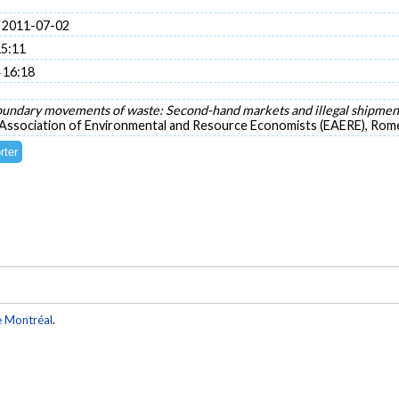
 2011-07-02
15:11
 16:18
undary movements of waste: Second-hand markets and illegal shipme
ssociation of Environmental and Resource Economists (EAERE), Rome,
e Montréal
.