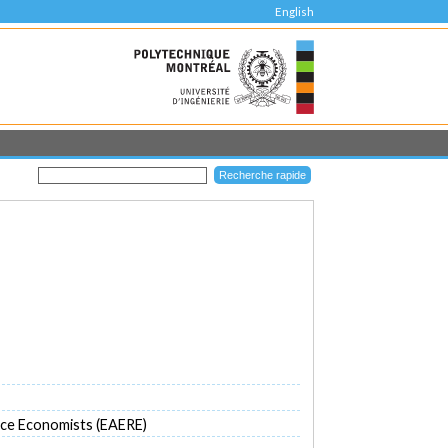
English
rce Economists (EAERE)