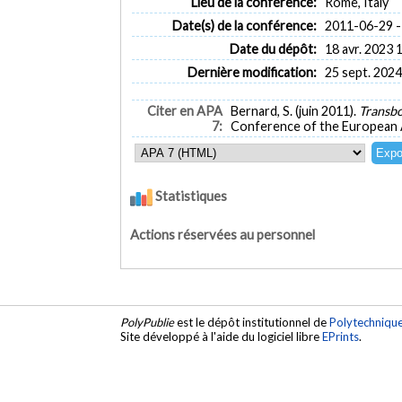
Lieu de la conférence:
Rome, Italy
Date(s) de la conférence:
2011-06-29 -
Date du dépôt:
18 avr. 2023 
Dernière modification:
25 sept. 2024
Citer en APA
Bernard, S. (juin 2011).
Transbo
7:
Conference of the European A
Statistiques
Actions réservées au personnel
PolyPublie
est le dépôt institutionnel de
Polytechniqu
Site développé à l'aide du logiciel libre
EPrints
.