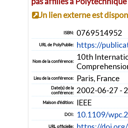
pas affiliés à Polytechniqu
Un lien externe est dispo
0769514952
ISBN:
https://public
URL de PolyPublie:
10th Internat
Nom de la conférence:
Comprehensio
Paris, France
Lieu de la conférence:
Date(s) de la
2002-06-27 - 
conférence:
IEEE
Maison d'édition:
10.1109/wpc.
DOI:
https://doi.o
URL officielle: