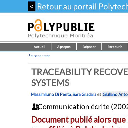
<
Retour au portail Polyte
Accueil
À propos
Déposer
Parcourir
Se connecter
TRACEABILITY RECOVE
SYSTEMS
Massimiliano Di Penta
,
Sara Gradara
et
Giuliano Anto
Communication écrite (200
Document publié alors que l