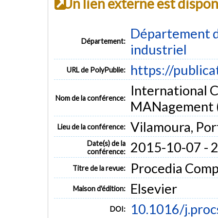
Un lien externe est dispo
Département d
Département:
industriel
https://public
URL de PolyPublie:
International 
Nom de la conférence:
MANagement 
Vilamoura, Por
Lieu de la conférence:
Date(s) de la
2015-10-07 - 
conférence:
Procedia Compu
Titre de la revue:
Elsevier
Maison d'édition:
10.1016/j.pro
DOI: