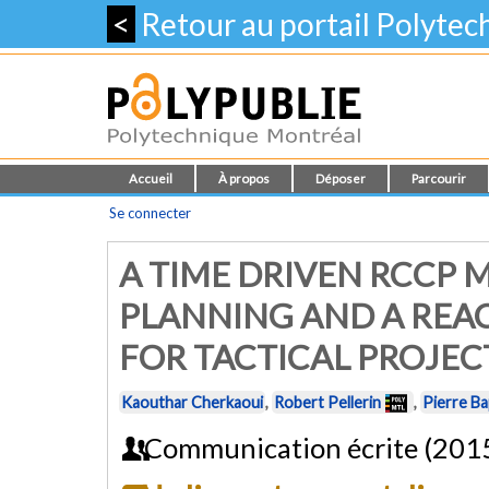
<
Retour au portail Polyte
Accueil
À propos
Déposer
Parcourir
Se connecter
A TIME DRIVEN RCCP 
PLANNING AND A REA
FOR TACTICAL PROJE
Kaouthar Cherkaoui
,
Robert Pellerin
,
Pierre Ba
Communication écrite (201