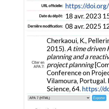
https://doi.or
URL officielle:
18 avr. 2023 1
Date du dépôt:
08 avr. 2025 1
Dernière modification:
Cherkaoui, K., Pellerin
2015).
A time driven 
planning and a reactiv
Citer en
project planning
[Com
APA 7:
Conference on Proj
Vilamoura, Portugal.
Science, 64.
https://d