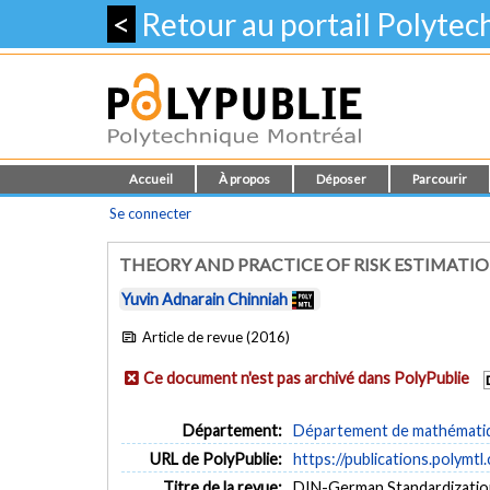
<
Retour au portail Polyte
Accueil
À propos
Déposer
Parcourir
Se connecter
THEORY AND PRACTICE OF RISK ESTIMATI
Yuvin Adnarain Chinniah
Article de revue (2016)
Ce document n'est pas archivé dans PolyPublie
Département:
Département de mathématiqu
URL de PolyPublie:
https://publications.polymtl
Titre de la revue:
DIN-German Standardization O