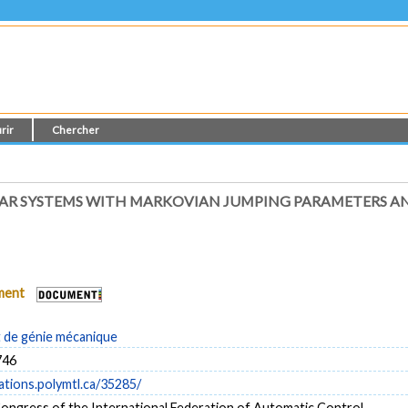
rir
Chercher
NEAR SYSTEMS WITH MARKOVIAN JUMPING PARAMETERS 
ument
de génie mécanique
746
cations.polymtl.ca/35285/
ongress of the International Federation of Automatic Control