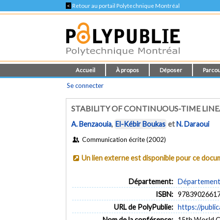
<
Retour au portail Polytechnique Montréal
Accueil
À propos
Déposer
Parcou
Se connecter
STABILITY OF CONTINUOUS-TIME LI
A. Benzaouia
,
El-Kébir Boukas
et
N. Daraoui
Communication écrite (2002)
Un lien externe est disponible pour ce doc
Département:
Département 
ISBN:
9783902661
URL de PolyPublie:
https://publi
Nom de la conférence:
15th World C