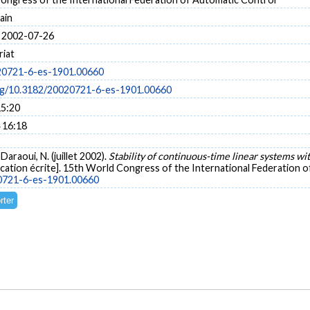
ain
 2002-07-26
riat
20721-6-es-1901.00660
org/10.3182/20020721-6-es-1901.00660
15:20
 16:18
Daraoui, N. (juillet 2002).
Stability of continuous-time linear systems 
ation écrite]. 15th World Congress of the International Federation of
20721-6-es-1901.00660