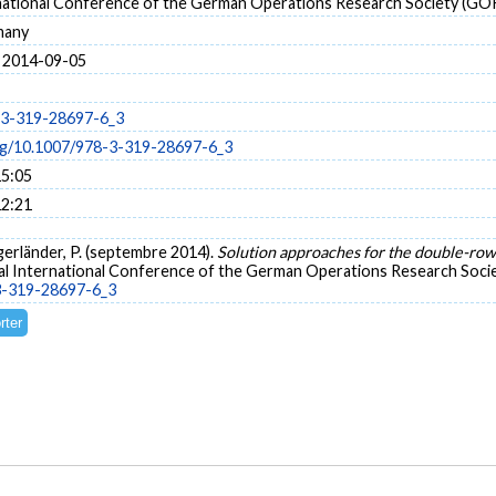
national Conference of the German Operations Research Society (GO
many
 2014-09-05
-3-319-28697-6_3
org/10.1007/978-3-319-28697-6_3
15:05
12:21
ngerländer, P. (septembre 2014).
Solution approaches for the double-row 
al International Conference of the German Operations Research Soci
-3-319-28697-6_3