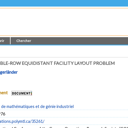
rir
Chercher
BLE-ROW EQUIDISTANT FACILITY LAYOUT PROBLEM
ngerländer
ument
de mathématiques et de génie industriel
976
cations.polymtl.ca/35261/