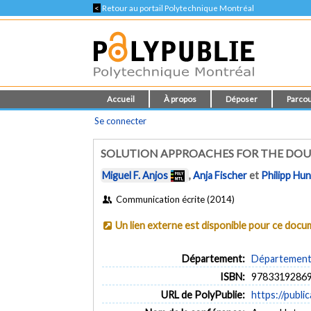
<
Retour au portail Polytechnique Montréal
Accueil
À propos
Déposer
Parcou
Se connecter
SOLUTION APPROACHES FOR THE DOU
Miguel F. Anjos
,
Anja Fischer
et
Philipp Hu
Communication écrite (2014)
Un lien externe est disponible pour ce doc
Département:
Département 
ISBN:
9783319286
URL de PolyPublie:
https://publi