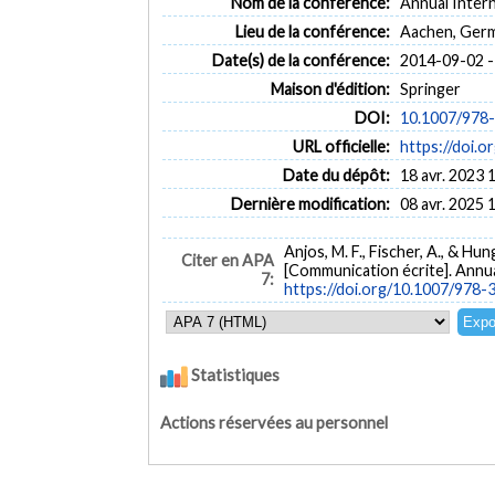
Nom de la conférence:
Annual Inter
Lieu de la conférence:
Aachen, Ger
Date(s) de la conférence:
2014-09-02 -
Maison d'édition:
Springer
DOI:
10.1007/978
URL officielle:
https://doi.
Date du dépôt:
18 avr. 2023 
Dernière modification:
08 avr. 2025 
Anjos, M. F., Fischer, A., & Hu
Citer en APA
[Communication écrite]. Annu
7:
https://doi.org/10.1007/978
Statistiques
Actions réservées au personnel