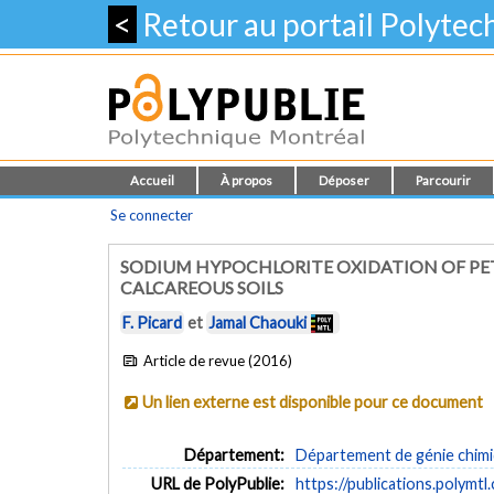
<
Retour au portail Polyte
Accueil
À propos
Déposer
Parcourir
Se connecter
SODIUM HYPOCHLORITE OXIDATION OF PE
CALCAREOUS SOILS
F. Picard
et
Jamal Chaouki
Article de revue (2016)
Un lien externe est disponible pour ce document
Département:
Département de génie chim
URL de PolyPublie:
https://publications.polymtl