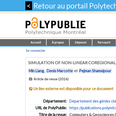
<
Retour au portail Polyte
Accueil
À propos
Déposer
Parcourir
Se connecter
SIMULATION OF NON-LINEAR COREGIONAL
Min Liang
,
Denis Marcotte
et
Pejman Shamsipour
Article de revue (2016)
Un lien externe est disponible pour ce document
Département:
Département des génies civi
URL de PolyPublie:
https://publications.polymtl
Titre de la revue:
Computers & Geosciences (v