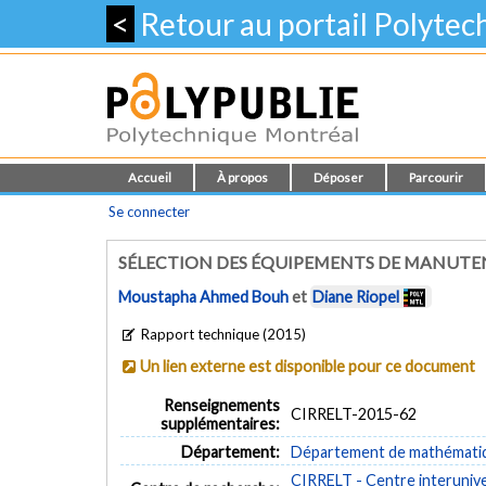
<
Retour au portail Polyte
Accueil
À propos
Déposer
Parcourir
Se connecter
SÉLECTION DES ÉQUIPEMENTS DE MANUTEN
Moustapha Ahmed Bouh
et
Diane Riopel
Rapport technique (2015)
Un lien externe est disponible pour ce document
Renseignements
CIRRELT-2015-62
supplémentaires:
Département:
Département de mathématiqu
CIRRELT - Centre interuniver