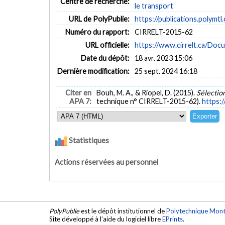
Centre de recherche:
le transport
URL de PolyPublie:
https://publications.polymtl
Numéro du rapport:
CIRRELT-2015-62
URL officielle:
https://www.cirrelt.ca/Docu
Date du dépôt:
18 avr. 2023 15:06
Dernière modification:
25 sept. 2024 16:18
Citer en
Bouh, M. A., & Riopel, D. (2015).
Sélectio
APA 7:
technique n° CIRRELT-2015-62).
https:
Statistiques
Actions réservées au personnel
PolyPublie
est le dépôt institutionnel de
Polytechnique Mont
Site développé à l'aide du logiciel libre
EPrints
.