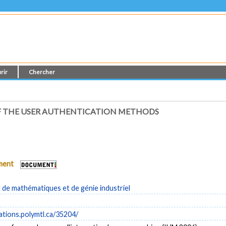
rir
Chercher
 OF THE USER AUTHENTICATION METHODS
ument
de mathématiques et de génie industriel
cations.polymtl.ca/35204/