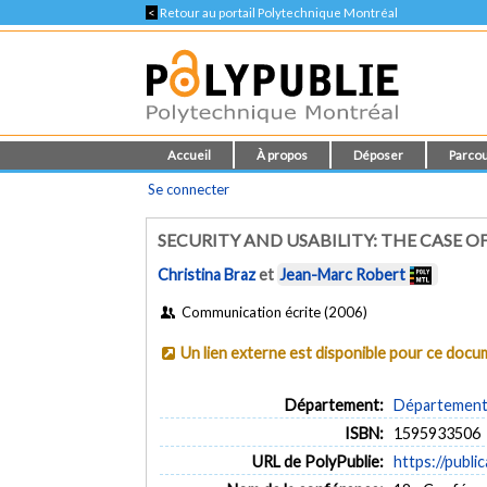
<
Retour au portail Polytechnique Montréal
Accueil
À propos
Déposer
Parcou
Se connecter
SECURITY AND USABILITY: THE CASE
Christina Braz
et
Jean-Marc Robert
Communication écrite (2006)
Un lien externe est disponible pour ce doc
Département:
Département 
ISBN:
1595933506
URL de PolyPublie:
https://publi