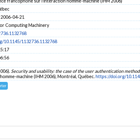
ce francophone sur l'interaction homme-machine (IHM 2006)
uébec
 2006-04-21
for Computing Machinery
2736.1132768
org/10.1145/1132736.1132768
15:17
06:56
 2006).
Security and usability: the case of the user authentication metho
n homme-machine (IHM 2006), Montréal, Québec.
https://doi.org/10.1