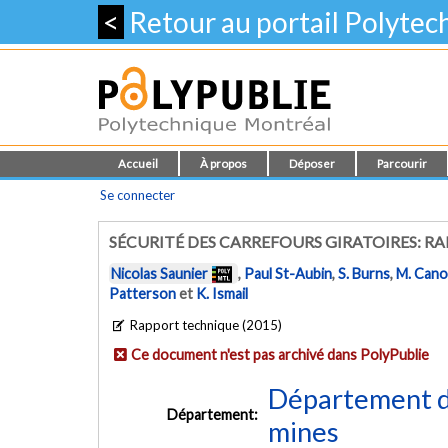
<
Retour au portail Polyte
Accueil
À propos
Déposer
Parcourir
Se connecter
SÉCURITÉ DES CARREFOURS GIRATOIRES: R
Nicolas Saunier
,
Paul St-Aubin
,
S. Burns
,
M. Can
Patterson
et
K. Ismail
Rapport technique (2015)
Ce document n'est pas archivé dans PolyPublie
Département de
Département:
mines