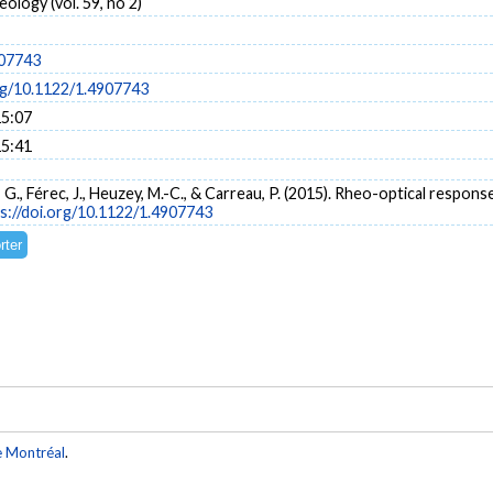
ology (vol. 59, no 2)
907743
org/10.1122/1.4907743
15:07
15:41
as, G., Férec, J., Heuzey, M.-C., & Carreau, P. (2015). Rheo-optical resp
s://doi.org/10.1122/1.4907743
e Montréal
.