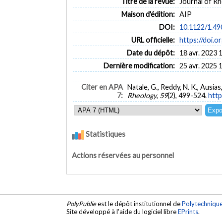
Titre de la revue:
Journal of Rhe
Maison d'édition:
AIP
DOI:
10.1122/1.4
URL officielle:
https://doi.
Date du dépôt:
18 avr. 2023 
Dernière modification:
25 avr. 2025 
Citer en APA
Natale, G., Reddy, N. K., Ausi
7:
Rheology
,
59
(2), 499-524.
http
Statistiques
Actions réservées au personnel
PolyPublie
est le dépôt institutionnel de
Polytechniqu
Site développé à l'aide du logiciel libre
EPrints
.