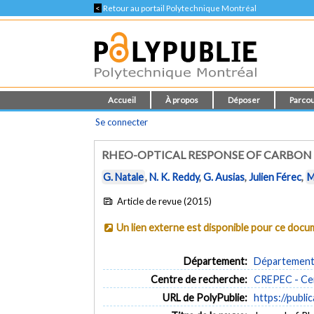
<
Retour au portail Polytechnique Montréal
Accueil
À propos
Déposer
Parcou
Se connecter
RHEO-OPTICAL RESPONSE OF CARBON
G. Natale
,
N. K. Reddy
,
G. Ausias
,
Julien Férec
,
M
Article de revue (2015)
Un lien externe est disponible pour ce doc
Département:
Département 
Centre de recherche:
CREPEC - Cen
URL de PolyPublie:
https://publi