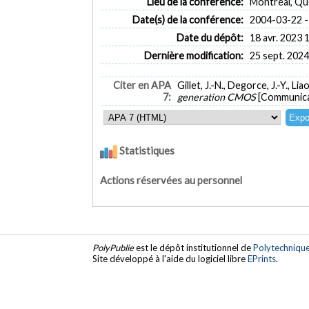
Lieu de la conférence:
Montréal, Q
Date(s) de la conférence:
2004-03-22 -
Date du dépôt:
18 avr. 2023 
Dernière modification:
25 sept. 2024
Citer en APA
Gillet, J.-N., Degorce, J.-Y., Li
7:
generation CMOS
[Communica
Statistiques
Actions réservées au personnel
PolyPublie
est le dépôt institutionnel de
Polytechniqu
Site développé à l'aide du logiciel libre
EPrints
.