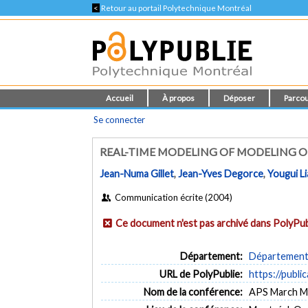
<
Retour au portail Polytechnique Montréal
Accueil
À propos
Déposer
Parcou
Se connecter
REAL-TIME MODELING OF MODELING 
Jean-Numa Gillet
,
Jean-Yves Degorce
,
Yougui L
Communication écrite (2004)
Ce document n'est pas archivé dans PolyPub
Département:
Département 
URL de PolyPublie:
https://publi
Nom de la conférence:
APS March M