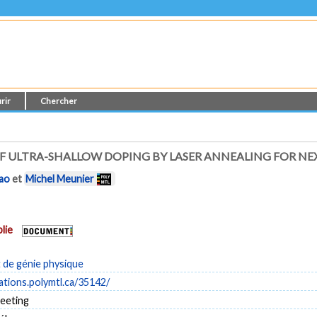
rir
Chercher
OF ULTRA-SHALLOW DOPING BY LASER ANNEALING FOR N
iao
et
Michel Meunier
lie
de génie physique
cations.polymtl.ca/35142/
eeting