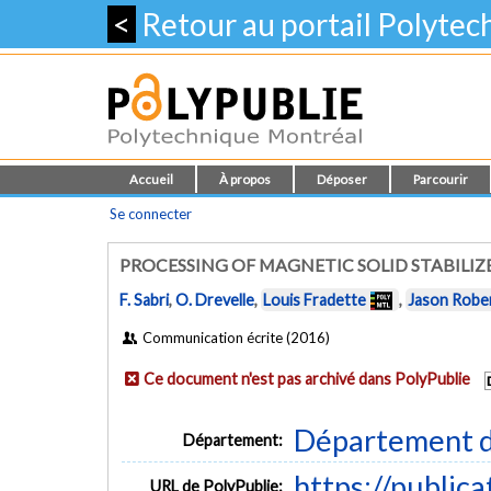
<
Retour au portail Polyte
Accueil
À propos
Déposer
Parcourir
Se connecter
PROCESSING OF MAGNETIC SOLID STABILI
F. Sabri
,
O. Drevelle
,
Louis Fradette
,
Jason Robe
Communication écrite (2016)
Ce document n'est pas archivé dans PolyPublie
Département d
Département:
https://public
URL de PolyPublie: