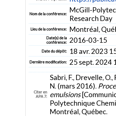
McGill-Polyte
Nom de la conférence:
Research Day
Montréal, Qué
Lieu de la conférence:
Date(s) de la
2016-03-15
conférence:
18 avr. 2023 1
Date du dépôt:
25 sept. 2024 
Dernière modification:
Sabri, F., Drevelle, O., 
N. (mars 2016).
Proces
Citer en
emulsions
[Communica
APA 7:
Polytechnique Chemic
Montréal, Québec.