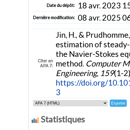
18 avr. 2023 1
Date du dépôt:
08 avr. 2025 0
Dernière modification:
Jin, H., & Prudhomme, 
estimation of steady-
the Navier-Stokes eq
Citer en
method.
Computer Me
APA 7:
Engineering
,
159
(1-2
https://doi.org/10
3
Statistiques