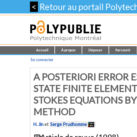
<
Retour au portail Polyte
Accueil
À propos
Déposer
Parcourir
Se connecter
A POSTERIORI ERROR 
STATE FINITE ELEMENT
STOKES EQUATIONS BY
METHOD
H. Jin
et
Serge Prudhomme
Article de revue (1998)