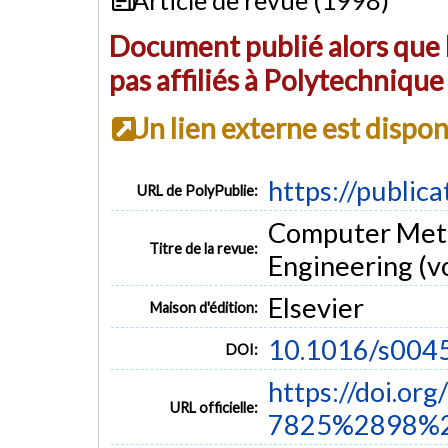
Document publié alors que l
pas affiliés à Polytechniqu
Un lien externe est dispo
https://public
URL de PolyPublie:
Computer Meth
Titre de la revue:
Engineering (vo
Elsevier
Maison d'édition:
10.1016/s004
DOI:
https://doi.or
URL officielle:
7825%2898%2