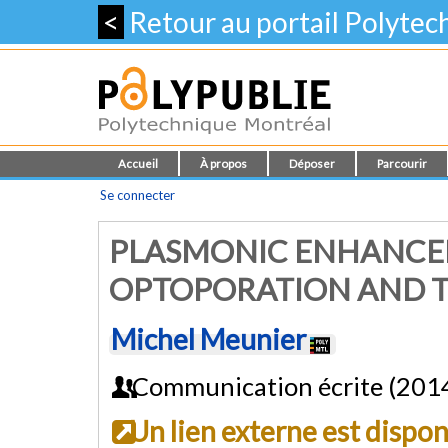
<
Retour au portail Polyte
Accueil
À propos
Déposer
Parcourir
Se connecter
PLASMONIC ENHANCED
OPTOPORATION AND T
Michel Meunier
Communication écrite (201
Un lien externe est dispo