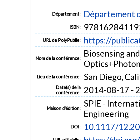
Département d
Département:
97816284119
ISBN:
https://public
URL de PolyPublie:
Biosensing and
Nom de la conférence:
Optics+Photon
San Diego, Cal
Lieu de la conférence:
Date(s) de la
2014-08-17 - 
conférence:
SPIE - Internat
Maison d'édition:
Engineering
10.1117/12.2
DOI:
https://doi.o
URL officielle: