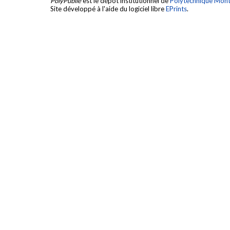
PolyPublie
est le dépôt institutionnel de
Polytechnique Mont
Site développé à l'aide du logiciel libre
EPrints
.