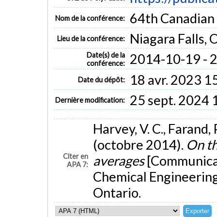
64th Canadian
Nom de la conférence:
Niagara Falls, 
Lieu de la conférence:
Date(s) de la
2014-10-19 - 
conférence:
18 avr. 2023 1
Date du dépôt:
25 sept. 2024 
Dernière modification:
Harvey, V. C., Farand, P
(octobre 2014).
On th
Citer en
averages
[Communicat
APA 7:
Chemical Engineering
Ontario.