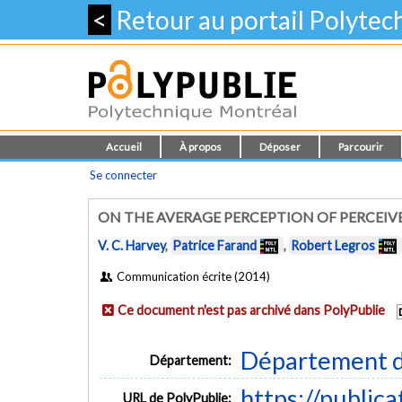
<
Retour au portail Polyte
Accueil
À propos
Déposer
Parcourir
Se connecter
ON THE AVERAGE PERCEPTION OF PERCEIV
V. C. Harvey
,
Patrice Farand
,
Robert Legros
Communication écrite (2014)
Ce document n'est pas archivé dans PolyPublie
Département d
Département:
https://public
URL de PolyPublie: