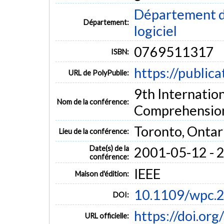
Département de
Département:
logiciel
0769511317
ISBN:
https://public
URL de PolyPublie:
9th Internati
Nom de la conférence:
Comprehensio
Toronto, Ontar
Lieu de la conférence:
Date(s) de la
2001-05-12 - 
conférence:
IEEE
Maison d'édition:
10.1109/wpc.
DOI:
https://doi.o
URL officielle: