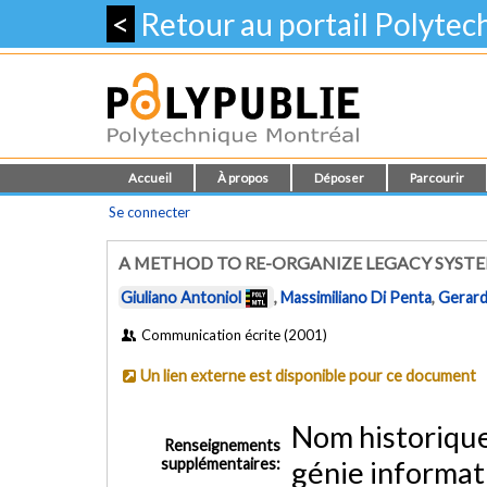
<
Retour au portail Polyte
Accueil
À propos
Déposer
Parcourir
Se connecter
A METHOD TO RE-ORGANIZE LEGACY SYSTE
Giuliano Antoniol
,
Massimiliano Di Penta
,
Gerard
Communication écrite (2001)
Un lien externe est disponible pour ce document
Nom historiqu
Renseignements
supplémentaires:
génie informat