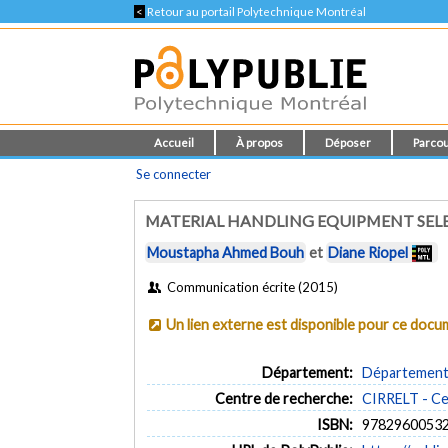
<
Retour au portail Polytechnique Montréal
Accueil
À propos
Déposer
Parcou
Se connecter
MATERIAL HANDLING EQUIPMENT SELE
Moustapha Ahmed Bouh
et
Diane Riopel
Communication écrite (2015)
Un lien externe est disponible pour ce doc
Département:
Département 
Centre de recherche:
CIRRELT - Cen
ISBN:
9782960053