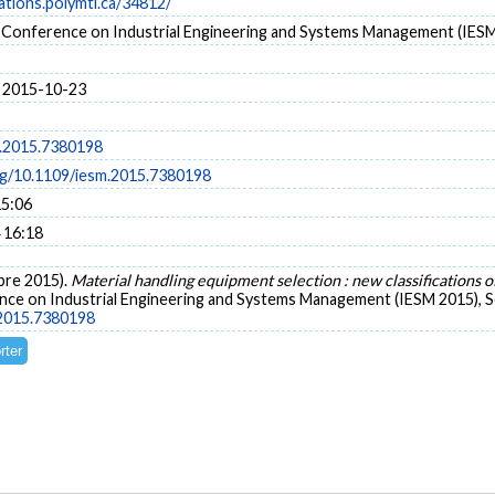
cations.polymtl.ca/34812/
l Conference on Industrial Engineering and Systems Management (IES
 2015-10-23
.2015.7380198
org/10.1109/iesm.2015.7380198
15:06
 16:18
obre 2015).
Material handling equipment selection : new classifications 
ence on Industrial Engineering and Systems Management (IESM 2015), Sev
.2015.7380198