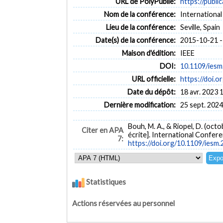
URL de PolyPublie:
https://publi
Nom de la conférence:
Internationa
Lieu de la conférence:
Seville, Spain
Date(s) de la conférence:
2015-10-21 -
Maison d'édition:
IEEE
DOI:
10.1109/iesm
URL officielle:
https://doi.
Date du dépôt:
18 avr. 2023 
Dernière modification:
25 sept. 2024
Bouh, M. A., & Riopel, D. (oct
Citer en APA
écrite]. International Confer
7:
https://doi.org/10.1109/iesm
Statistiques
Actions réservées au personnel