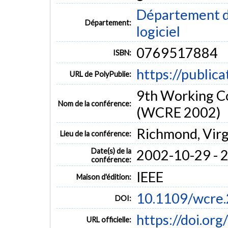
Département de
Département:
logiciel
0769517884
ISBN:
https://public
URL de PolyPublie:
9th Working C
Nom de la conférence:
(WCRE 2002)
Richmond, Virg
Lieu de la conférence:
Date(s) de la
2002-10-29 - 
conférence:
IEEE
Maison d'édition:
10.1109/wcre
DOI:
https://doi.o
URL officielle: