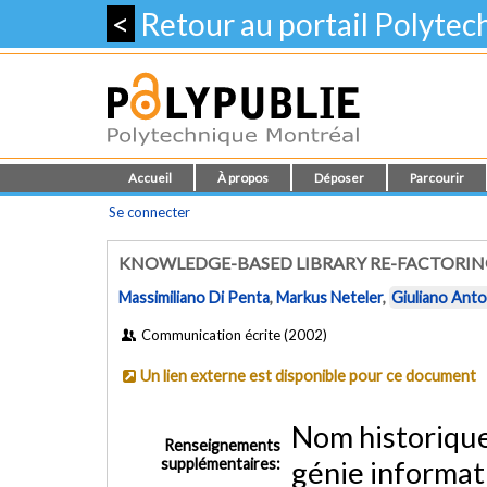
<
Retour au portail Polyte
Accueil
À propos
Déposer
Parcourir
Se connecter
KNOWLEDGE-BASED LIBRARY RE-FACTORIN
Massimiliano Di Penta
,
Markus Neteler
,
Giuliano Anto
Communication écrite (2002)
Un lien externe est disponible pour ce document
Nom historiqu
Renseignements
supplémentaires:
génie informat