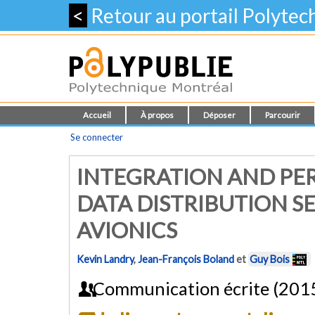
<
Retour au portail Polyte
Accueil
À propos
Déposer
Parcourir
Se connecter
INTEGRATION AND PE
DATA DISTRIBUTION S
AVIONICS
Kevin Landry
,
Jean-François Boland
et
Guy Bois
Communication écrite (201