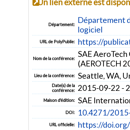
Un lien externe est dispo
Département de
Département:
logiciel
https://public
URL de PolyPublie:
SAE AeroTech 
Nom de la conférence:
(AEROTECH 2
Seattle, WA, U
Lieu de la conférence:
Date(s) de la
2015-09-22 - 
conférence:
SAE Internatio
Maison d'édition:
10.4271/2015
DOI:
https://doi.o
URL officielle: