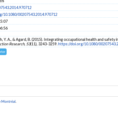
cis
07543.2014.970712
org/10.1080/00207543.2014.970712
15:07
06:56
, Y. A., & Agard, B. (2015). Integrating occupational health and safety in
uction Research
,
53
(11), 3243-3259.
https://doi.org/10.1080/00207543
e Montréal
.