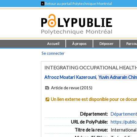
<
Retour au portail Polytechnique Montréal
Accueil
À propos
Déposer
Parcou
Se connecter
INTEGRATING OCCUPATIONAL HEALTH 
Afrooz Moatari Kazerouni
,
Yuvin Adnarain Chin
Article de revue (2015)
Un lien externe est disponible pour ce doc
Département:
Département 
URL de PolyPublie:
https://publi
Titre de la revue:
International