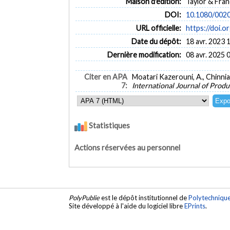
Maison d'édition:
Taylor & Fran
DOI:
10.1080/002
URL officielle:
https://doi.
Date du dépôt:
18 avr. 2023 
Dernière modification:
08 avr. 2025 
Citer en APA
Moatari Kazerouni, A., Chinniah
7:
International Journal of Prod
Statistiques
Actions réservées au personnel
PolyPublie
est le dépôt institutionnel de
Polytechniqu
Site développé à l'aide du logiciel libre
EPrints
.