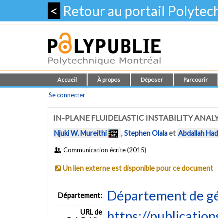
<
Retour au portail Polyte
Accueil
À propos
Déposer
Parcourir
Se connecter
IN-PLANE FLUIDELASTIC INSTABILITY ANAL
Njuki W. Mureithi
,
Stephen Olala
et
Abdallah Hadj
Communication écrite (2015)
Un lien externe est disponible pour ce document
Département de g
Département:
URL de
https://publicatio