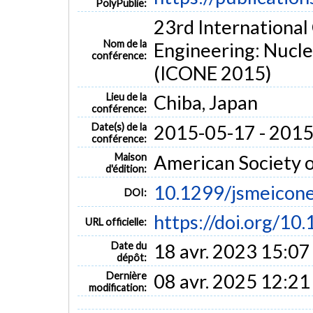
PolyPublie:
23rd International
Nom de la
Engineering: Nucle
conférence:
(ICONE 2015)
Lieu de la
Chiba, Japan
conférence:
Date(s) de la
2015-05-17 - 201
conférence:
Maison
American Society 
d'édition:
10.1299/jsmeicone
DOI:
https://doi.org/10
URL officielle:
Date du
18 avr. 2023 15:07
dépôt:
Dernière
08 avr. 2025 12:21
modification: