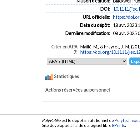
Maison d'édition:
Blackwell Pub
DOI:
10.1111/jiec
URL officielle:
https://doi.o
Date du dépôt:
18 avr. 2023 
Dernière modification:
08 avr. 2025 
Citer en APA
Maillé, M., & Frayret, J.-M. (
7:
https://doi.org/10.1111/jiec.
Statistiques
Actions réservées au personnel
PolyPublie
est le dépôt institutionnel de
Polytechniqu
Site développé à l'aide du logiciel libre
EPrints
.