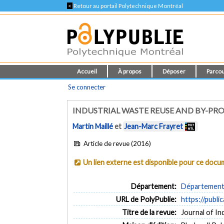
<
Retour au portail Polytechnique Montréal
Accueil
À propos
Déposer
Parcou
Se connecter
INDUSTRIAL WASTE REUSE AND BY-P
Martin Maillé
et
Jean-Marc Frayret
Article de revue (2016)
Un lien externe est disponible pour ce doc
Département:
Département 
URL de PolyPublie:
https://publi
Titre de la revue:
Journal of Ind