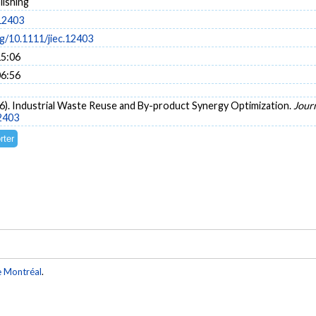
lishing
.12403
rg/10.1111/jiec.12403
15:06
06:56
2016). Industrial Waste Reuse and By-product Synergy Optimization.
Journ
12403
e Montréal
.