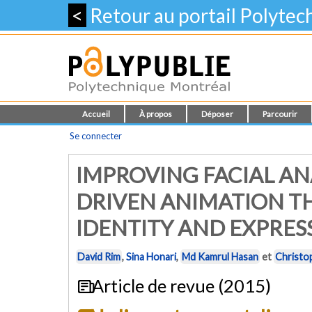
<
Retour au portail Polyte
Accueil
À propos
Déposer
Parcourir
Se connecter
IMPROVING FACIAL A
DRIVEN ANIMATION T
IDENTITY AND EXPRES
David Rim
,
Sina Honari
,
Md Kamrul Hasan
et
Christop
Article de revue (2015)