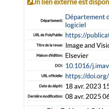
Un lien externe est dispo
Département de
Département:
logiciel
https://public
URL de PolyPublie:
Image and Visi
Titre de la revue:
Elsevier
Maison d'édition:
10.1016/j.imav
DOI:
https://doi.or
URL officielle:
18 avr. 2023 1
Date du dépôt:
08 avr. 2025 0
Dernière modification: