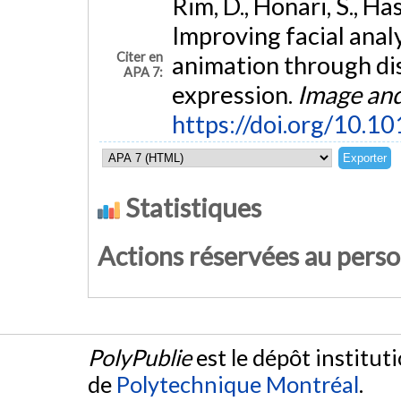
Rim, D., Honari, S., Has
Improving facial anal
Citer en
animation through di
APA 7:
expression.
Image an
https://doi.org/10.1
Statistiques
Actions réservées au pers
PolyPublie
est le dépôt institut
de
Polytechnique Montréal
.