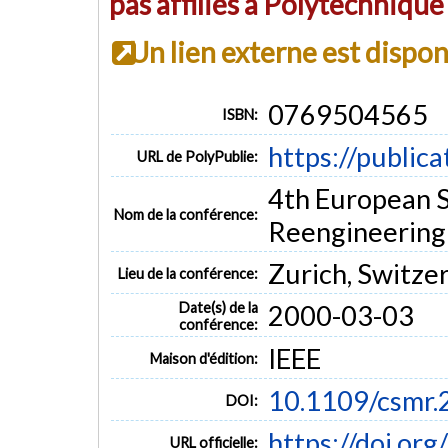
pas affiliés à Polytechniqu
Un lien externe est dispo
0769504565
ISBN:
https://public
URL de PolyPublie:
4th European 
Nom de la conférence:
Reengineering
Zurich, Switze
Lieu de la conférence:
Date(s) de la
2000-03-03
conférence:
IEEE
Maison d'édition:
10.1109/csmr
DOI:
https://doi.or
URL officielle: