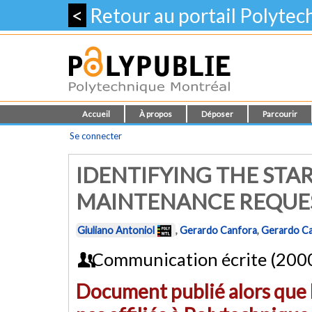
<
Retour au portail Polyte
Accueil
À propos
Déposer
Parcourir
Se connecter
IDENTIFYING THE STAR
MAINTENANCE REQUES
Giuliano Antoniol
,
Gerardo Canfora
,
Gerardo C
Communication écrite (200
Document publié alors que l