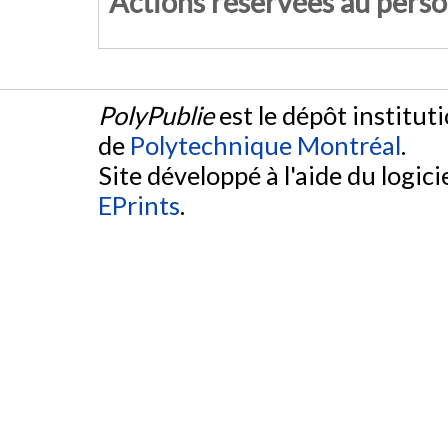
Actions réservées au pers
PolyPublie
est le dépôt institut
de
Polytechnique Montréal
.
Site développé à l'aide du logicie
EPrints
.