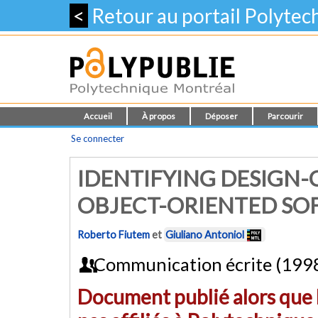
<
Retour au portail Polyte
Accueil
À propos
Déposer
Parcourir
Se connecter
IDENTIFYING DESIGN-
OBJECT-ORIENTED SOF
Roberto Fiutem
et
Giuliano Antoniol
Communication écrite (199
Document publié alors que l