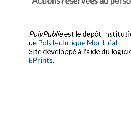
Actions réservées au pers
PolyPublie
est le dépôt institut
de
Polytechnique Montréal
.
Site développé à l'aide du logicie
EPrints
.