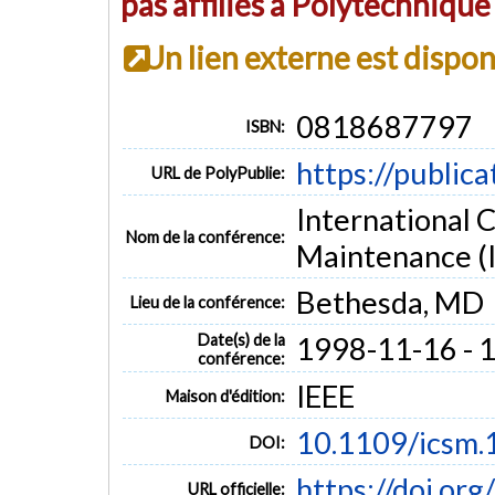
pas affiliés à Polytechniqu
Un lien externe est dispo
0818687797
ISBN:
https://public
URL de PolyPublie:
International 
Nom de la conférence:
Maintenance (
Bethesda, MD
Lieu de la conférence:
Date(s) de la
1998-11-16 - 
conférence:
IEEE
Maison d'édition:
10.1109/icsm
DOI:
https://doi.or
URL officielle: