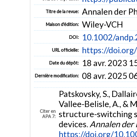
Annalen der Phy
Titre de la revue:
Wiley-VCH
Maison d'édition:
10.1002/andp
DOI:
https://doi.o
URL officielle:
18 avr. 2023 1
Date du dépôt:
08 avr. 2025 0
Dernière modification:
Patskovsky, S., Dallair
Vallee-Belisle, A., &
Citer en
structure-switching 
APA 7:
devices.
Annalen der 
https://doi.org/10.