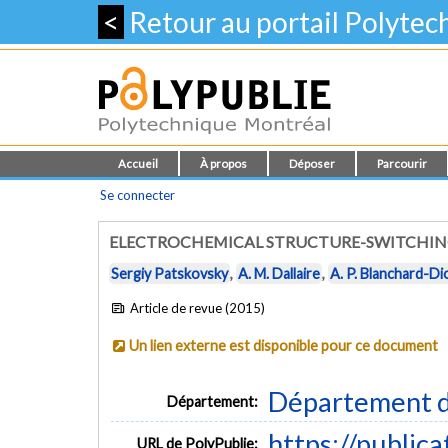
<
Retour au portail Polyte
Accueil
À propos
Déposer
Parcourir
Se connecter
ELECTROCHEMICAL STRUCTURE-SWITCHIN
Sergiy Patskovsky
,
A. M. Dallaire
,
A. P. Blanchard-D
Article de revue (2015)
Un lien externe est disponible pour ce document
Département d
Département:
https://public
URL de PolyPublie: