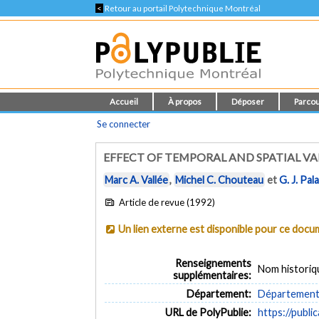
<
Retour au portail Polytechnique Montréal
Accueil
À propos
Déposer
Parcou
Se connecter
EFFECT OF TEMPORAL AND SPATIAL VA
Marc A. Vallée
,
Michel C. Chouteau
et
G. J. Pal
Article de revue (1992)
Un lien externe est disponible pour ce doc
Renseignements
Nom historiq
supplémentaires:
Département:
Département d
URL de PolyPublie:
https://publi