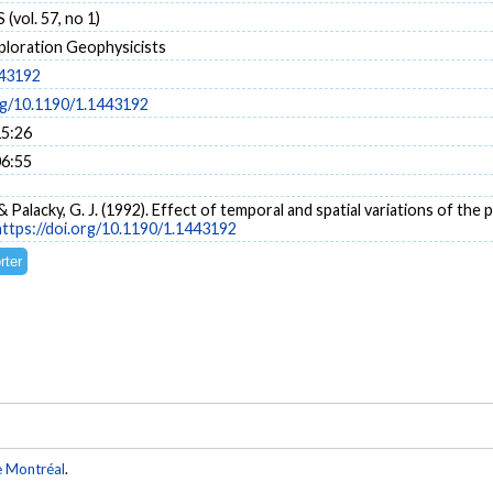
vol. 57, no 1)
ploration Geophysicists
443192
org/10.1190/1.1443192
15:26
06:55
 & Palacky, G. J. (1992). Effect of temporal and spatial variations of the 
https://doi.org/10.1190/1.1443192
e Montréal
.