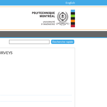
English
URVEYS