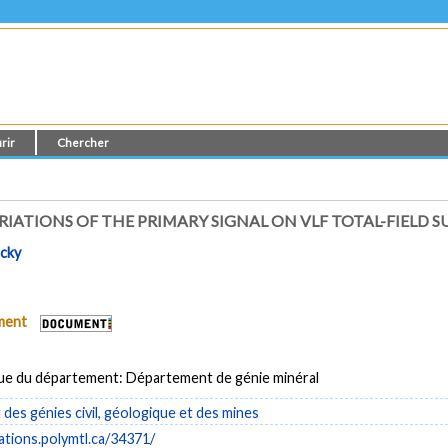
rir
Chercher
RIATIONS OF THE PRIMARY SIGNAL ON VLF TOTAL-FIELD S
acky
ument
ue du département: Département de génie minéral
es génies civil, géologique et des mines
cations.polymtl.ca/34371/