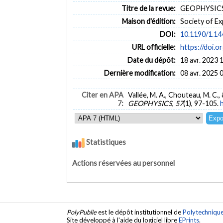
Titre de la revue:
GEOPHYSICS (
Maison d'édition:
Society of Ex
DOI:
10.1190/1.1
URL officielle:
https://doi.
Date du dépôt:
18 avr. 2023 
Dernière modification:
08 avr. 2025 
Citer en APA
Vallée, M. A., Chouteau, M. C.,
7:
GEOPHYSICS
,
57
(1), 97-105.
Statistiques
Actions réservées au personnel
PolyPublie
est le dépôt institutionnel de
Polytechniqu
Site développé à l'aide du logiciel libre
EPrints
.