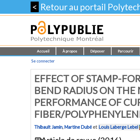
<
Retour au portail Polyte
Accueil
À propos
Déposer
Parcourir
Se connecter
EFFECT OF STAMP-FO
BEND RADIUS ON THE
PERFORMANCE OF CU
FIBER/POLYPHENYLENE
Thibault Jamin
,
Martine Dubé
et
Louis Laberge Lebel
Article de revue (2016)