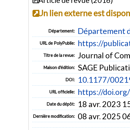
Un lien externe est dispo
Département d
Département:
https://public
URL de PolyPublie:
Journal of Comp
Titre de la revue:
SAGE Publicat
Maison d'édition:
10.1177/002
DOI:
https://doi.o
URL officielle:
18 avr. 2023 1
Date du dépôt:
08 avr. 2025 0
Dernière modification: