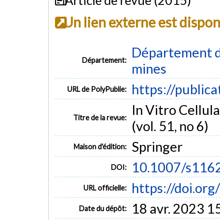
Un lien externe est dispo
Département de
Département:
mines
https://public
URL de PolyPublie:
In Vitro Cellu
Titre de la revue:
(vol. 51, no 6)
Springer
Maison d'édition:
10.1007/s116
DOI:
https://doi.o
URL officielle:
18 avr. 2023 1
Date du dépôt: