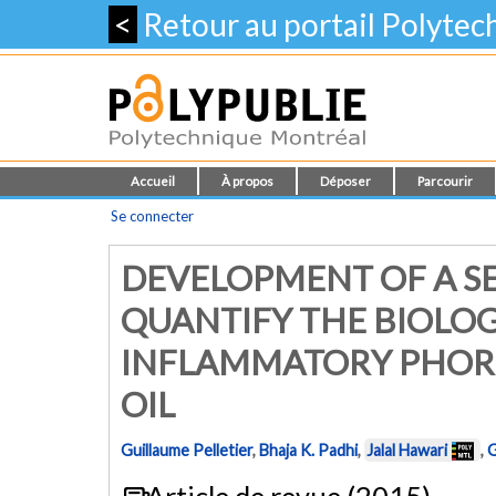
<
Retour au portail Polyte
Accueil
À propos
Déposer
Parcourir
Se connecter
DEVELOPMENT OF A SEN
QUANTIFY THE BIOLOG
INFLAMMATORY PHORB
OIL
Guillaume Pelletier
,
Bhaja K. Padhi
,
Jalal Hawari
,
G
Article de revue (2015)