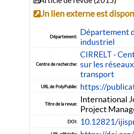
Un lien externe est dispo
Département d
Département:
industriel
CIRRELT - Cent
sur les réseaux 
Centre de recherche:
transport
https://public
URL de PolyPublie:
International 
Titre de la revue:
Project Manage
10.12821/iji
DOI: