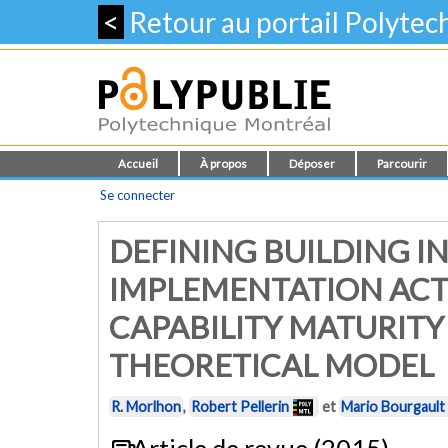
<
Retour au portail Polyte
Accueil
À propos
Déposer
Parcourir
Se connecter
DEFINING BUILDING 
IMPLEMENTATION ACTI
CAPABILITY MATURITY
THEORETICAL MODEL
R. Morlhon
,
Robert Pellerin
et
Mario Bourgault
Article de revue (2015)