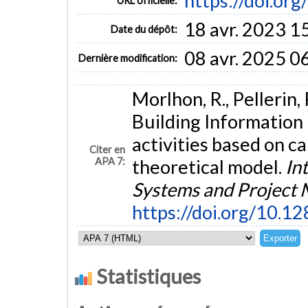
https://doi.or
URL officielle:
18 avr. 2023 1
Date du dépôt:
08 avr. 2025 0
Dernière modification:
Morlhon, R., Pellerin,
Building Information
activities based on ca
Citer en
APA 7:
theoretical model.
In
Systems and Project
https://doi.org/10.1
Statistiques