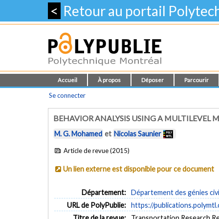
<
Retour au portail Polyte
Accueil
À propos
Déposer
Parcourir
Se connecter
BEHAVIOR ANALYSIS USING A MULTILEVE
M. G. Mohamed
et
Nicolas Saunier
Article de revue (2015)
Un lien externe est disponible pour ce document
Département:
Département des génies civi
URL de PolyPublie:
https://publications.polymtl
Titre de la revue:
Transportation Research Rec