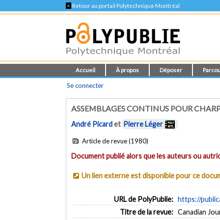
<
Retour au portail Polytechnique Montréal
Accueil
À propos
Déposer
Parcou
Se connecter
ASSEMBLAGES CONTINUS POUR CHARP
André Picard
et
Pierre Léger
Article de revue (1980)
Document publié alors que les auteurs ou autric
Un lien externe est disponible pour ce doc
URL de PolyPublie:
https://publi
Titre de la revue:
Canadian Journ