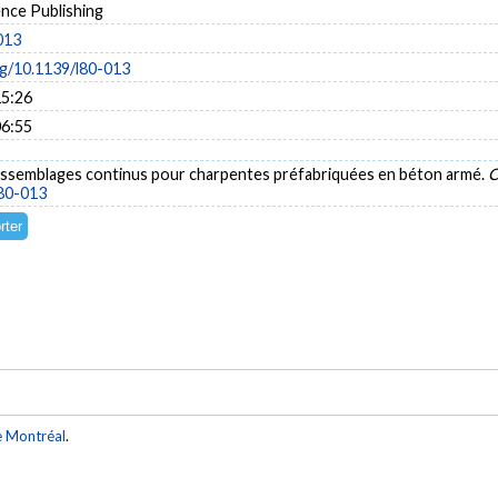
ence Publishing
013
rg/10.1139/l80-013
15:26
06:55
). Assemblages continus pour charpentes préfabriquées en béton armé.
C
l80-013
e Montréal
.