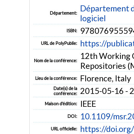
Département de
Département:
logiciel
97807695559
ISBN:
https://public
URL de PolyPublie:
12th Working 
Nom de la conférence:
Repositories 
Florence, Italy
Lieu de la conférence:
Date(s) de la
2015-05-16 - 
conférence:
IEEE
Maison d'édition:
10.1109/msr.2
DOI:
https://doi.or
URL officielle: