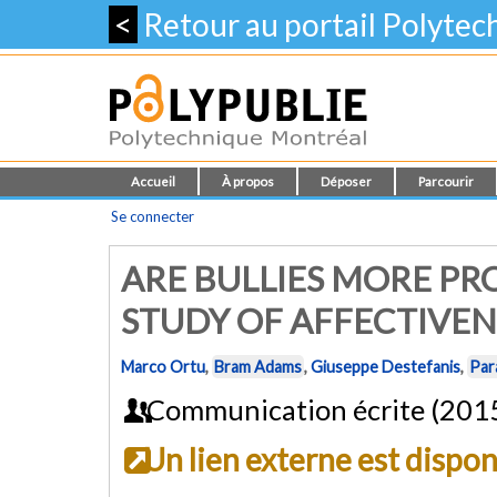
<
Retour au portail Polyte
Accueil
À propos
Déposer
Parcourir
Se connecter
ARE BULLIES MORE PR
STUDY OF AFFECTIVENE
Marco Ortu
,
Bram Adams
,
Giuseppe Destefanis
,
Par
Communication écrite (201
Un lien externe est dispo