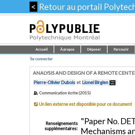
<
Retour au portail Polyte
Accueil
À propos
Déposer
Parcourir
Se connecter
ANALYSIS AND DESIGN OF A REMOTE CENT
Pierre-Olivier Dubois
et
Lionel Birglen
Communication écrite (2015)
Un lien externe est disponible pour ce document
"Paper No. DE
Renseignements
supplémentaires:
Mechanisms an