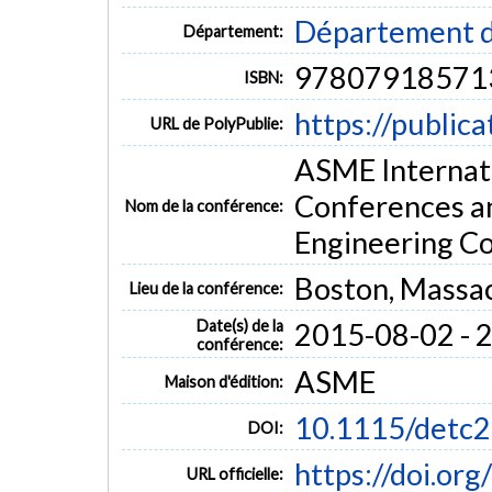
Département d
Département:
97807918571
ISBN:
https://public
URL de PolyPublie:
ASME Internati
Conferences a
Nom de la conférence:
Engineering C
Boston, Massa
Lieu de la conférence:
Date(s) de la
2015-08-02 - 
conférence:
ASME
Maison d'édition:
10.1115/detc
DOI:
https://doi.o
URL officielle: