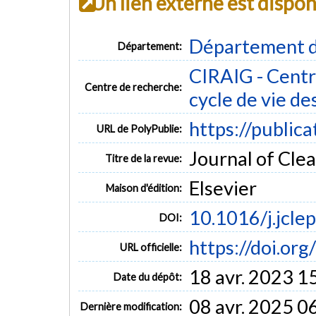
Un lien externe est dispo
Département d
Département:
CIRAIG - Centre
Centre de recherche:
cycle de vie de
https://public
URL de PolyPublie:
Journal of Clea
Titre de la revue:
Elsevier
Maison d'édition:
10.1016/j.jcle
DOI:
https://doi.or
URL officielle:
18 avr. 2023 1
Date du dépôt:
08 avr. 2025 0
Dernière modification: