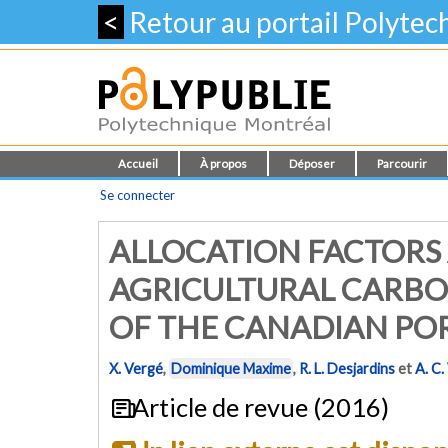
<
Retour au portail Polyte
Accueil
À propos
Déposer
Parcourir
Se connecter
ALLOCATION FACTORS 
AGRICULTURAL CARBON
OF THE CANADIAN PO
X. Vergé
,
Dominique Maxime
,
R. L. Desjardins
et
A. C
Article de revue (2016)