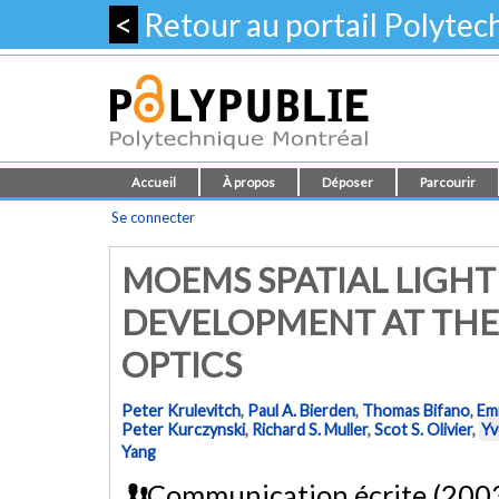
<
Retour au portail Polyte
Accueil
À propos
Déposer
Parcourir
Se connecter
MOEMS SPATIAL LIGH
DEVELOPMENT AT THE
OPTICS
Peter Krulevitch
,
Paul A. Bierden
,
Thomas Bifano
,
Emi
Peter Kurczynski
,
Richard S. Muller
,
Scot S. Olivier
,
Yv
Yang
Communication écrite (200