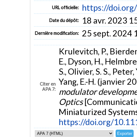
https://doi.or
URL officielle:
18 avr. 2023 1
Date du dépôt:
25 sept. 2024 
Dernière modification:
Krulevitch, P., Bierden,
E., Dyson, H., Helmbrec
S., Olivier, S. S., Peter
Yang, E.-H. (janvier 2
Citer en
APA 7:
modulator developmen
Optics
[Communicati
Miniaturized Systems 
https://doi.org/10.