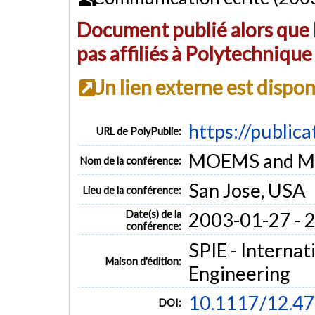
Document publié alors que l
pas affiliés à Polytechniqu
Un lien externe est dispo
https://public
URL de PolyPublie:
MOEMS and Min
Nom de la conférence:
San Jose, USA
Lieu de la conférence:
Date(s) de la
2003-01-27 - 
conférence:
SPIE - Internat
Maison d'édition:
Engineering
10.1117/12.4
DOI: