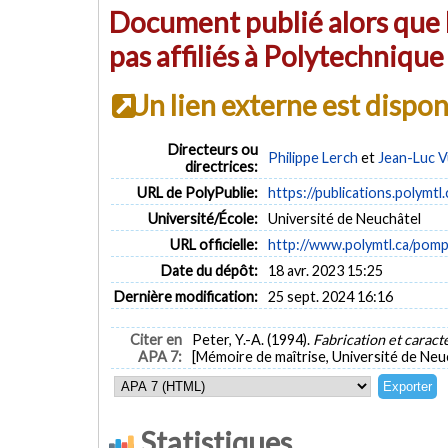
Document publié alors que l
pas affiliés à Polytechniqu
Un lien externe est dispo
Directeurs ou
Philippe Lerch
et
Jean-Luc V
directrices:
URL de PolyPublie:
https://publications.polymtl
Université/École:
Université de Neuchâtel
URL officielle:
http://www.polymtl.ca/pomp
Date du dépôt:
18 avr. 2023 15:25
Dernière modification:
25 sept. 2024 16:16
Citer en
Peter, Y.-A. (1994).
Fabrication et caract
APA 7:
[Mémoire de maîtrise, Université de Neu
Statistiques