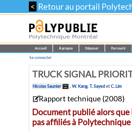
<
Retour au portail Polyte
Accueil
À propos
Déposer
Parcourir
Se connecter
TRUCK SIGNAL PRIORI
Nicolas Saunier
,
W. Kang
,
T. Sayed
et
C. Lim
Rapport technique (2008)
Document publié alors que l
pas affiliés à Polytechniqu