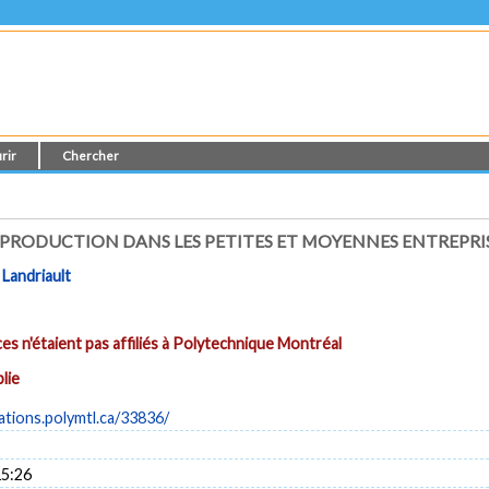
rir
Chercher
A PRODUCTION DANS LES PETITES ET MOYENNES ENTREPRI
 Landriault
es n'étaient pas affiliés à Polytechnique Montréal
lie
cations.polymtl.ca/33836/
15:26