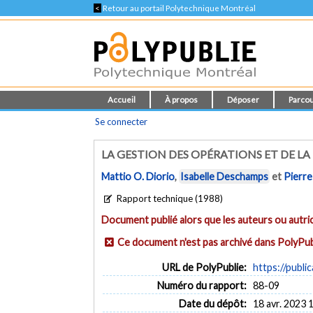
<
Retour au portail Polytechnique Montréal
Accueil
À propos
Déposer
Parcou
Se connecter
LA GESTION DES OPÉRATIONS ET DE L
Mattio O. Diorio
,
Isabelle Deschamps
et
Pierre
Rapport technique (1988)
Document publié alors que les auteurs ou autric
Ce document n'est pas archivé dans PolyPub
URL de PolyPublie:
https://publi
Numéro du rapport:
88-09
Date du dépôt:
18 avr. 2023 