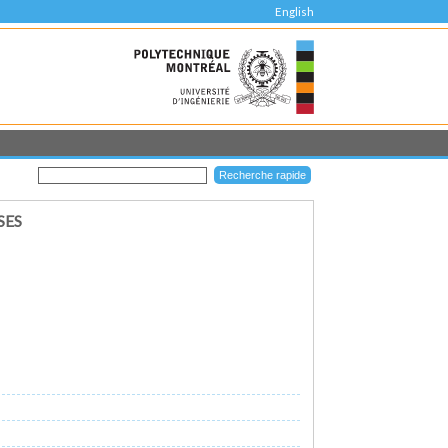
English
SES